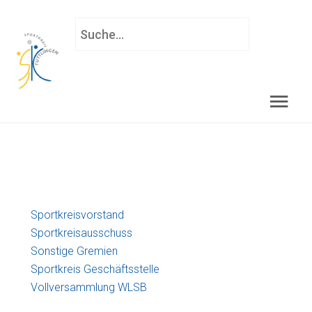
S
u
c
h
e
n
.
.
.
Sportkreisvorstand
Sportkreisausschuss
Sonstige Gremien
Sportkreis Geschäftsstelle
Vollversammlung WLSB